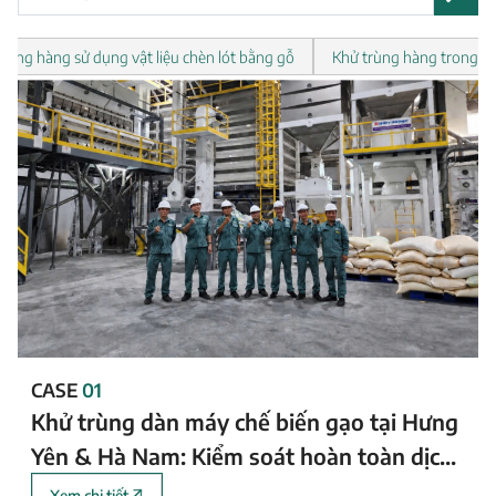
rùng hàng sử dụng vật liệu chèn lót bằng gỗ
Khử trùng hàng trong kho
CASE
01
Khử trùng dàn máy chế biến gạo tại Hưng
Yên & Hà Nam: Kiểm soát hoàn toàn dịch
hại ẩn trong các khe kẽ và điểm mù của
Xem chi tiết