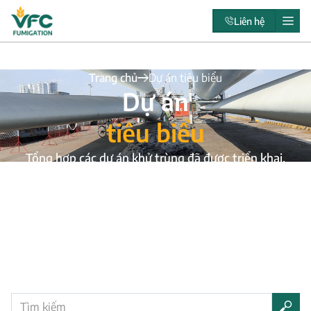
Liên hệ
Trang chủ
Dự án tiêu biểu
Dự án
tiêu biểu
Tổng hợp các dự án khử trùng đã được triển khai,
phản ánh năng lực kỹ thuật, quy mô và kinh nghiệm
thực tế của đơn vị.