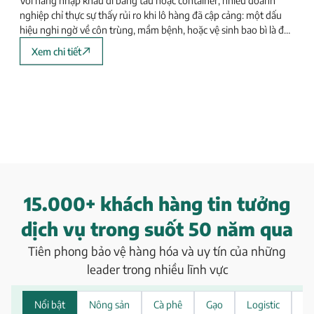
Với hàng nhập khẩu đi bằng tàu hoặc container, nhiều doanh
nghiệp chỉ thực sự thấy rủi ro khi lô hàng đã cập cảng: một dấu
hiệu nghi ngờ về côn trùng, mầm bệnh, hoặc vệ sinh bao bì là đủ
để lô hàng bị đưa vào luồng kiểm tra chặt hơn
Xem chi tiết
1
5
.
0
0
0
+
k
h
á
c
h
h
à
n
g
t
i
n
t
ư
ở
n
g
d
ị
c
h
v
ụ
t
r
o
n
g
s
u
ố
t
5
0
n
ă
m
q
u
a
Tiên phong bảo vệ hàng hóa và uy tín của những
leader trong nhiều lĩnh vực
Nổi bật
Nông sản
Cà phê
Gạo
Logistic
XK