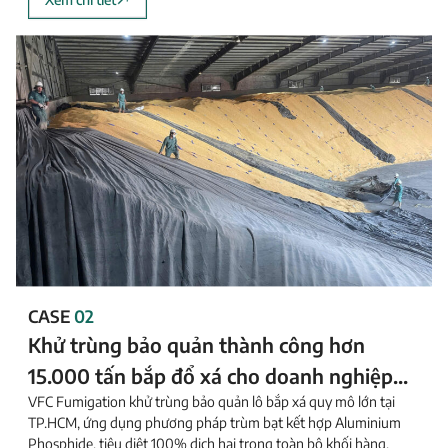
kết cấu
CASE
02
Khử trùng bảo quản thành công hơn
15.000 tấn bắp đổ xá cho doanh nghiệp
VFC Fumigation khử trùng bảo quản lô bắp xá quy mô lớn tại
TACN tại TP.HCM
TP.HCM, ứng dụng phương pháp trùm bạt kết hợp Aluminium
Phosphide, tiêu diệt 100% dịch hại trong toàn bộ khối hàng.