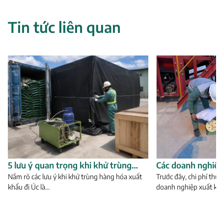
Tin tức liên quan
5 lưu ý quan trọng khi khử trùng
Các doanh nghiệ
hàng hóa xuất khẩu đi Úc
Nắm rõ các lưu ý khi khử trùng hàng hóa xuất
lựa chọn đơn vị 
Trước đây, chi phí th
khẩu đi Úc là…
doanh nghiệp xuất k
chí nào?