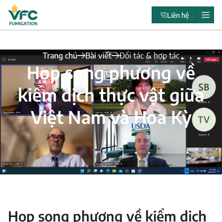
Liên hệ
Trang chủ
Bài viết
Đối tác & hợp tác
Họp song phương về
kiểm dịch thực vật giữa
Việt Nam và Hoa Kỳ
Họp song phương về kiểm dịch