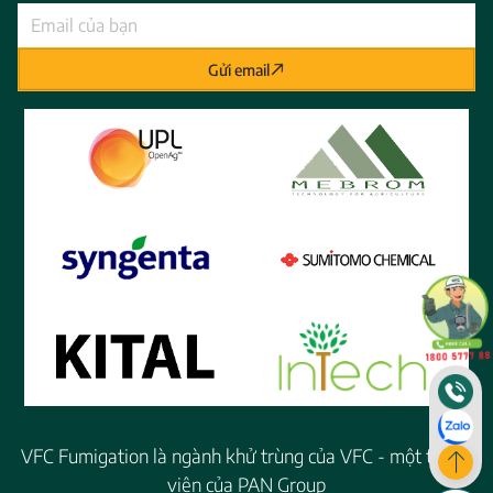
Gửi email
VFC Fumigation là ngành khử trùng của VFC - một thành
viên của PAN Group