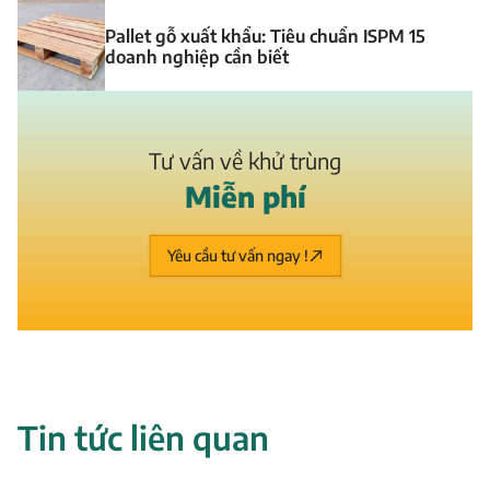
Pallet gỗ xuất khẩu: Tiêu chuẩn ISPM 15
doanh nghiệp cần biết
Tư vấn về khử trùng
M
i
ễ
n
p
h
í
Yêu cầu tư vấn ngay !
Tin tức liên quan