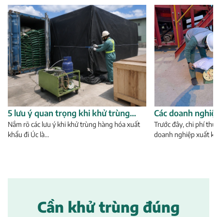
5 lưu ý quan trọng khi khử trùng
Các doanh nghiệ
hàng hóa xuất khẩu đi Úc
Nắm rõ các lưu ý khi khử trùng hàng hóa xuất
lựa chọn đơn vị 
Trước đây, chi phí th
khẩu đi Úc là…
doanh nghiệp xuất k
chí nào?
Cần khử trùng đúng