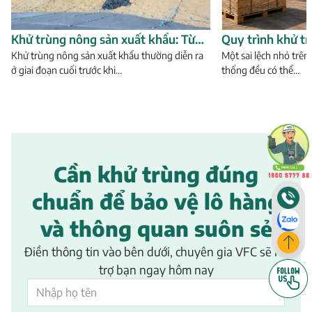
Khử trùng nông sản xuất khẩu: Từ
Quy trình khử t
xử lý hàng hóa đến quản lý dữ liệu và
Khử trùng nông sản xuất khẩu thường diễn ra
khẩu sang Úc từ
Một sai lệch nhỏ trên
ở giai đoạn cuối trước khi…
thống đều có thể…
chứng thư
Cần khử trùng đúng
chuẩn để bảo vệ lô hàng
và thông quan suôn sẻ
Điền thông tin vào bên dưới, chuyên gia VFC sẽ hỗ
trợ bạn ngay hôm nay