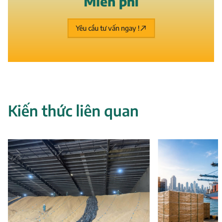
M
i
ễ
n
p
h
í
Yêu cầu tư vấn ngay !
Kiến thức liên quan