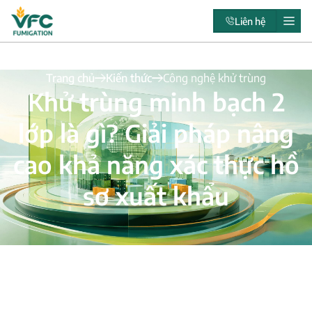
Liên hệ
Trang chủ
Kiến thức
Công nghệ khử trùng
Khử trùng minh bạch 2
lớp là gì? Giải pháp nâng
cao khả năng xác thực hồ
sơ xuất khẩu