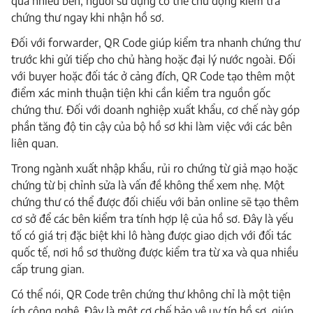
qua nhiều bên, người sử dụng có thể chủ động kiểm tra
chứng thư ngay khi nhận hồ sơ.
Đối với forwarder, QR Code giúp kiểm tra nhanh chứng thư
trước khi gửi tiếp cho chủ hàng hoặc đại lý nước ngoài. Đối
với buyer hoặc đối tác ở cảng đích, QR Code tạo thêm một
điểm xác minh thuận tiện khi cần kiểm tra nguồn gốc
chứng thư. Đối với doanh nghiệp xuất khẩu, cơ chế này góp
phần tăng độ tin cậy của bộ hồ sơ khi làm việc với các bên
liên quan.
Trong ngành xuất nhập khẩu, rủi ro chứng từ giả mạo hoặc
chứng từ bị chỉnh sửa là vấn đề không thể xem nhẹ. Một
chứng thư có thể được đối chiếu với bản online sẽ tạo thêm
cơ sở để các bên kiểm tra tính hợp lệ của hồ sơ. Đây là yếu
tố có giá trị đặc biệt khi lô hàng được giao dịch với đối tác
quốc tế, nơi hồ sơ thường được kiểm tra từ xa và qua nhiều
cấp trung gian.
Có thể nói, QR Code trên chứng thư không chỉ là một tiện
ích công nghệ. Đây là một cơ chế bảo vệ uy tín hồ sơ, giúp