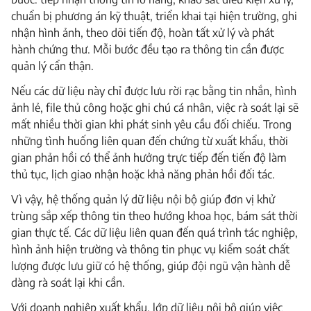
chuẩn bị phương án kỹ thuật, triển khai tại hiện trường, ghi
nhận hình ảnh, theo dõi tiến độ, hoàn tất xử lý và phát
hành chứng thư. Mỗi bước đều tạo ra thông tin cần được
quản lý cẩn thận.
Nếu các dữ liệu này chỉ được lưu rời rạc bằng tin nhắn, hình
ảnh lẻ, file thủ công hoặc ghi chú cá nhân, việc rà soát lại sẽ
mất nhiều thời gian khi phát sinh yêu cầu đối chiếu. Trong
những tình huống liên quan đến chứng từ xuất khẩu, thời
gian phản hồi có thể ảnh hưởng trực tiếp đến tiến độ làm
thủ tục, lịch giao nhận hoặc khả năng phản hồi đối tác.
Vì vậy, hệ thống quản lý dữ liệu nội bộ giúp đơn vị khử
trùng sắp xếp thông tin theo hướng khoa học, bám sát thời
gian thực tế. Các dữ liệu liên quan đến quá trình tác nghiệp,
hình ảnh hiện trường và thông tin phục vụ kiểm soát chất
lượng được lưu giữ có hệ thống, giúp đội ngũ vận hành dễ
dàng rà soát lại khi cần.
Với doanh nghiệp xuất khẩu, lớp dữ liệu nội bộ giúp việc