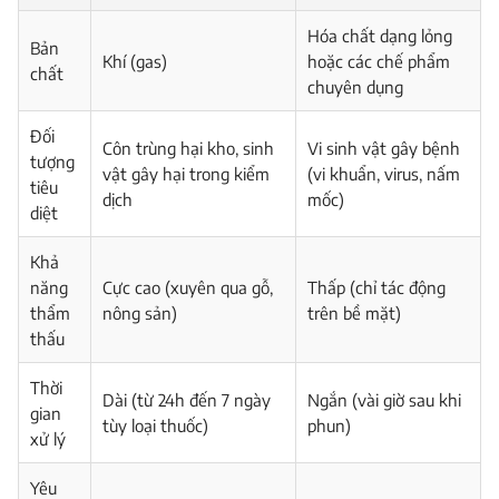
Hóa chất dạng lỏng
Bản
Khí (gas)
hoặc các chế phẩm
chất
chuyên dụng
Đối
Côn trùng hại kho, sinh
Vi sinh vật gây bệnh
tượng
vật gây hại trong kiểm
(vi khuẩn, virus, nấm
tiêu
dịch
mốc)
diệt
Khả
năng
Cực cao (xuyên qua gỗ,
Thấp (chỉ tác động
thẩm
nông sản)
trên bề mặt)
thấu
Thời
Dài (từ 24h đến 7 ngày
Ngắn (vài giờ sau khi
gian
tùy loại thuốc)
phun)
xử lý
Yêu