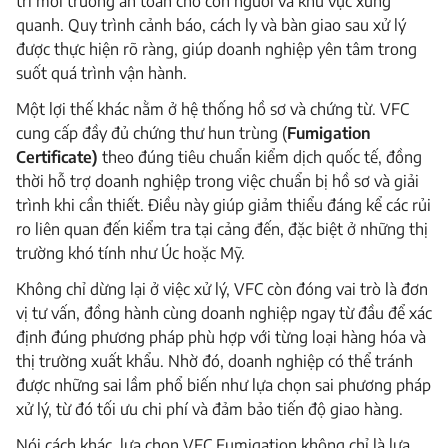
trì môi trường an toàn cho con người và khu vực xung
quanh. Quy trình cảnh báo, cách ly và bàn giao sau xử lý
được thực hiện rõ ràng, giúp doanh nghiệp yên tâm trong
suốt quá trình vận hành.
Một lợi thế khác nằm ở hệ thống hồ sơ và chứng từ. VFC
cung cấp đầy đủ chứng thư hun trùng (
Fumigation
Certificate)
theo đúng tiêu chuẩn kiểm dịch quốc tế, đồng
thời hỗ trợ doanh nghiệp trong việc chuẩn bị hồ sơ và giải
trình khi cần thiết. Điều này giúp giảm thiểu đáng kể các rủi
ro liên quan đến kiểm tra tại cảng đến, đặc biệt ở những thị
trường khó tính như Úc hoặc Mỹ.
Không chỉ dừng lại ở việc xử lý, VFC còn đóng vai trò là đơn
vị tư vấn, đồng hành cùng doanh nghiệp ngay từ đầu để xác
định đúng phương pháp phù hợp với từng loại hàng hóa và
thị trường xuất khẩu. Nhờ đó, doanh nghiệp có thể tránh
được những sai lầm phổ biến như lựa chọn sai phương pháp
xử lý, từ đó tối ưu chi phí và đảm bảo tiến độ giao hàng.
Nói cách khác, lựa chọn VFC Fumigation không chỉ là lựa