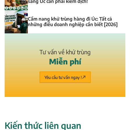
sang Úc cần phải kiểm dịch!
Cẩm nang khử trùng hàng đi Úc: Tất cả
những điều doanh nghiệp cần biết [2026]
Tư vấn về khử trùng
M
i
ễ
n
p
h
í
Yêu cầu tư vấn ngay !
Kiến thức liên quan