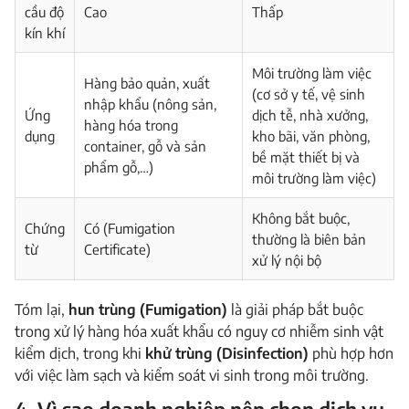
cầu độ
Cao
Thấp
kín khí
Môi trường làm việc
Hàng bảo quản, xuất
(cơ sở y tế, vệ sinh
nhập khẩu (nông sản,
Ứng
dịch tễ, nhà xưởng,
hàng hóa trong
dụng
kho bãi, văn phòng,
container, gỗ và sản
bề mặt thiết bị và
phẩm gỗ,…)
môi trường làm việc)
Không bắt buộc,
Chứng
Có (Fumigation
thường là biên bản
từ
Certificate)
xử lý nội bộ
Tóm lại,
hun trùng (Fumigation)
là giải pháp bắt buộc
trong xử lý hàng hóa xuất khẩu có nguy cơ nhiễm sinh vật
kiểm dịch, trong khi
khử trùng (Disinfection)
phù hợp hơn
với việc làm sạch và kiểm soát vi sinh trong môi trường.
4. Vì sao doanh nghiệp nên chọn dịch vụ