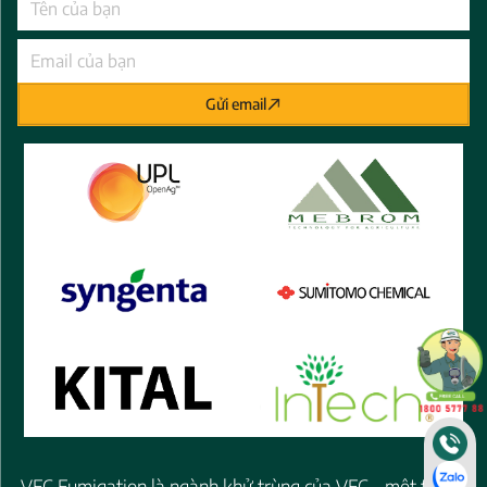
Gửi email
VFC Fumigation là ngành khử trùng của VFC - một thành