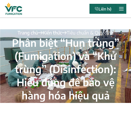
Liên hệ
Trang chủ
Kiến thức
Tiêu chuẩn & Quy định
Phân biệt “Hun trùng”
(Fumigation) và “Khử
trùng” (Disinfection):
Hiểu đúng để bảo vệ
hàng hóa hiệu quả