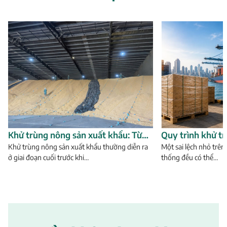
Khử trùng nông sản xuất khẩu: Từ
Quy trình khử t
xử lý hàng hóa đến quản lý dữ liệu và
Khử trùng nông sản xuất khẩu thường diễn ra
khẩu sang Úc từ
Một sai lệch nhỏ trên
ở giai đoạn cuối trước khi…
thống đều có thể…
chứng thư