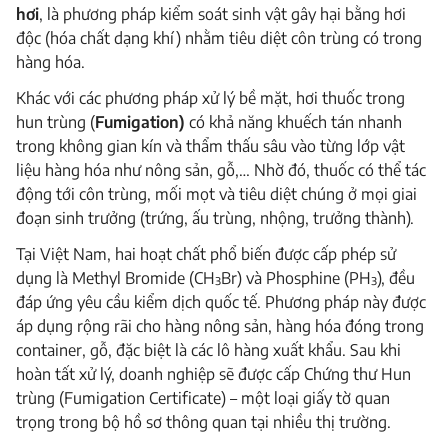
hơi
, là phương pháp kiểm soát sinh vật gây hại bằng hơi
độc (hóa chất dạng khí) nhằm tiêu diệt côn trùng có trong
hàng hóa.
Khác với các phương pháp xử lý bề mặt, hơi thuốc trong
hun trùng (
Fumigation)
có khả năng khuếch tán nhanh
trong không gian kín và thẩm thấu sâu vào từng lớp vật
liệu hàng hóa như nông sản, gỗ,… Nhờ đó, thuốc có thể tác
động tới côn trùng, mối mọt và tiêu diệt chúng ở mọi giai
đoạn sinh trưởng (trứng, ấu trùng, nhộng, trưởng thành).
Tại Việt Nam, hai hoạt chất phổ biến được cấp phép sử
dụng là Methyl Bromide (CH₃Br) và Phosphine (PH₃), đều
đáp ứng yêu cầu kiểm dịch quốc tế. Phương pháp này được
áp dụng rộng rãi cho hàng nông sản, hàng hóa đóng trong
container, gỗ, đặc biệt là các lô hàng xuất khẩu. Sau khi
hoàn tất xử lý, doanh nghiệp sẽ được cấp Chứng thư Hun
trùng (Fumigation Certificate) – một loại giấy tờ quan
trọng trong bộ hồ sơ thông quan tại nhiều thị trường.