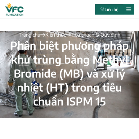
Liên hệ
Trang chủ
Kiến thức
Tiêu chuẩn & Quy định
Phân biệt phương pháp
khử trùng bằng Methyl
Bromide (MB) và xử lý
nhiệt (HT) trong tiêu
chuẩn ISPM 15