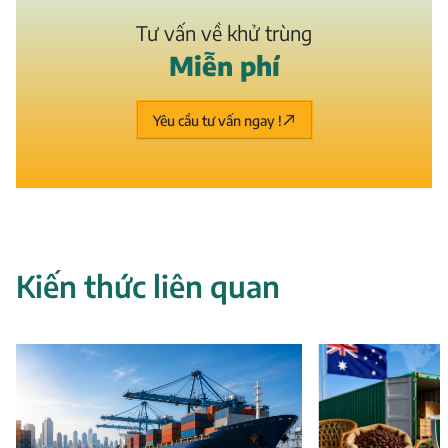
Tư vấn về khử trùng
M
i
ễ
n
p
h
í
Yêu cầu tư vấn ngay !
Kiến thức liên quan