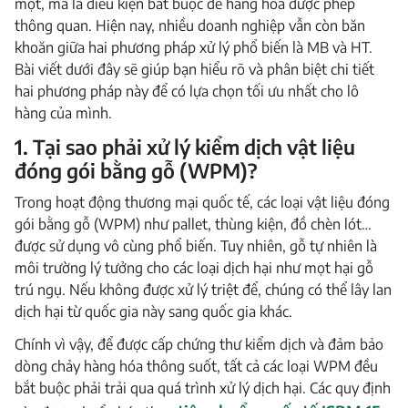
mọt, mà là điều kiện bắt buộc để hàng hóa được phép
thông quan. Hiện nay, nhiều doanh nghiệp vẫn còn băn
khoăn giữa hai phương pháp xử lý phổ biến là MB và HT.
Bài viết dưới đây sẽ giúp bạn hiểu rõ và phân biệt chi tiết
hai phương pháp này để có lựa chọn tối ưu nhất cho lô
hàng của mình.
1. Tại sao phải xử lý kiểm dịch vật liệu
đóng gói bằng gỗ (WPM)?
Trong hoạt động thương mại quốc tế, các loại vật liệu đóng
gói bằng gỗ (WPM) như pallet, thùng kiện, đồ chèn lót…
được sử dụng vô cùng phổ biến. Tuy nhiên, gỗ tự nhiên là
môi trường lý tưởng cho các loại dịch hại như mọt hại gỗ
trú ngụ. Nếu không được xử lý triệt để, chúng có thể lây lan
dịch hại từ quốc gia này sang quốc gia khác.
Chính vì vậy, để được cấp chứng thư kiểm dịch và đảm bảo
dòng chảy hàng hóa thông suốt, tất cả các loại WPM đều
bắt buộc phải trải qua quá trình xử lý dịch hại. Các quy định