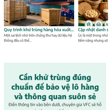
Quy trình khử trùng hàng hóa xuất
Cập nhật danh s
khẩu sang Úc từ A-Z
Một sai lệch nhỏ trên chứng thư hay dữ liệu hệ
khẩu sang Úc cần
Úc là một trong nhữn
thống đều có thể…
tiềm năng nhưng sở 
Cần khử trùng đúng
chuẩn để bảo vệ lô hàng
và thông quan suôn sẻ
Điền thông tin vào bên dưới, chuyên gia VFC sẽ hỗ