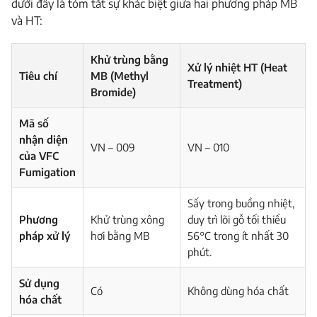
dưới đây là tóm tắt sự khác biệt giữa hai phương pháp MB
và HT:
Khử trùng bằng
Xử lý nhiệt HT (Heat
Tiêu chí
MB (Methyl
Treatment)
Bromide)
Mã số
nhận diện
VN – 009
VN – 010
của VFC
Fumigation
Sấy trong buồng nhiệt,
Phương
Khử trùng xông
duy trì lõi gỗ tối thiểu
pháp xử lý
hơi bằng MB
56°C trong ít nhất 30
phút.
Sử dụng
Có
Không dùng hóa chất
hóa chất