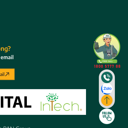
ọng?
 email
ail