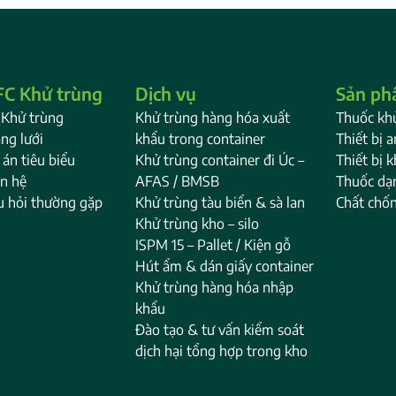
C Khử trùng
Dịch vụ
Sản p
 Khử trùng
Khử trùng hàng hóa xuất
Thuốc kh
ng lưới
khẩu trong container
Thiết bị 
án tiêu biểu
Khử trùng container đi Úc –
Thiết bị 
ên hệ
AFAS / BMSB
Thuốc dạ
u hỏi thường gặp
Khử trùng tàu biển & sà lan
Chất chố
Khử trùng kho – silo
ISPM 15 – Pallet / Kiện gỗ
Hút ẩm & dán giấy container
Khử trùng hàng hóa nhập
khẩu
Đào tạo & tư vấn kiểm soát
dịch hại tổng hợp trong kho