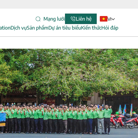
Mạng lưới
Liên hệ
VI
ation
Dịch vụ
Sản phẩm
Dự án tiêu biểu
Kiến thức
Hỏi đáp