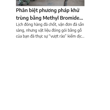
Phân biệt phương pháp khử
trùng bằng Methyl Bromide
Lịch đóng hàng đã chốt, vận đơn đã sẵn
(MB) và xử lý nhiệt (HT) trong
sàng, nhưng vật liệu đóng gói bằng gỗ
tiêu chuẩn ISPM 15
của bạn đã thực sự “vượt rào” kiểm dịch
quốc tế chưa? Trong xuất nhập khẩu,
việc xử lý vật liệu đóng gói bằng gỗ
(WPM) không chỉ đơn thuần là diệt mối
mọt, mà là điều kiện […]