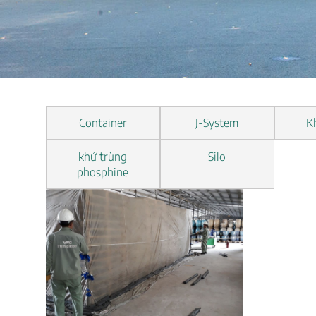
Container
J-System
K
khử trùng
Silo
phosphine