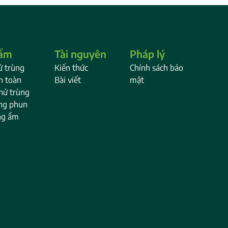
hẩm
Tài nguyên
Pháp lý
ử trùng
Kiến thức
Chính sách bảo
an toàn
Bài viết
mật
khử trùng
ng phun
ng ẩm