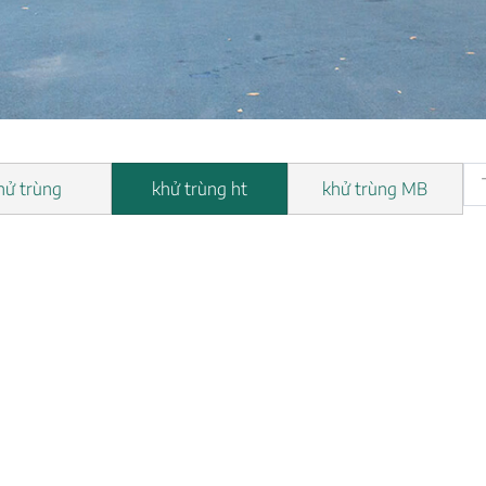
hử trùng
khử trùng ht
khử trùng MB