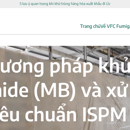
5 lưu ý quan trọng khi khử trùng hàng hóa xuất khẩu đi Úc
Trang chủ
Về VFC Fumig
hương pháp khử
de (MB) và xử 
iêu chuẩn ISPM