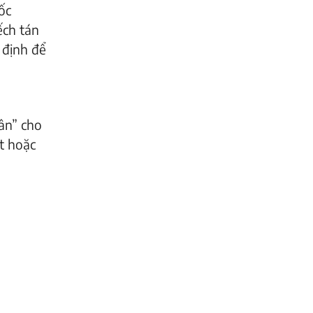
ốc
ếch tán
 định để
dân” cho
ết hoặc