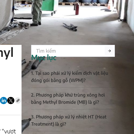
hyl
Mục lục
1. Tại sao phải xử lý kiểm dịch vật liệu
đóng gói bằng gỗ (WPM)?
2. Phương pháp khử trùng xông hơi
bằng Methyl Bromide (MB) là gì?
3. Phương pháp xử lý nhiệt HT (Heat
Treatment) là gì?
 “vượt