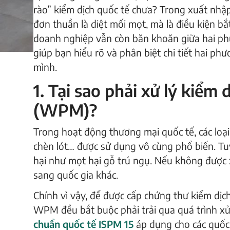
rào” kiểm dịch quốc tế chưa? Trong xuất nhập
đơn thuần là diệt mối mọt, mà là điều kiện 
doanh nghiệp vẫn còn băn khoăn giữa hai phư
giúp bạn hiểu rõ và phân biệt chi tiết hai ph
mình.
1. Tại sao phải xử lý kiểm 
(WPM)?
Trong hoạt động thương mại quốc tế, các loại
chèn lót… được sử dụng vô cùng phổ biến. Tuy 
hại như mọt hại gỗ trú ngụ. Nếu không được xử
sang quốc gia khác.
Chính vì vậy, để được cấp chứng thư kiểm dịc
WPM đều bắt buộc phải trải qua quá trình xử
chuẩn quốc tế ISPM 15
áp dụng cho các quốc g