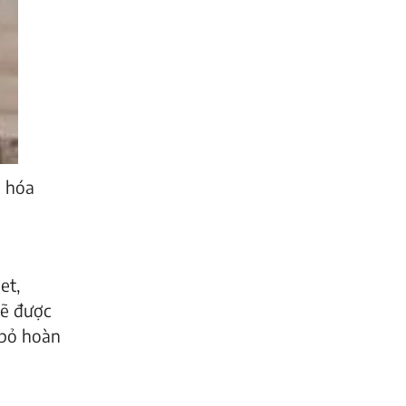
g hóa
et,
sẽ được
 bỏ hoàn