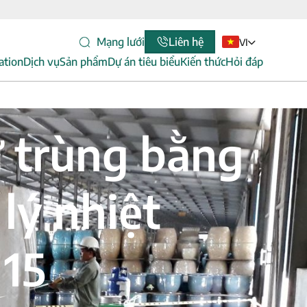
Mạng lưới
Liên hệ
VI
ation
Dịch vụ
Sản phẩm
Dự án tiêu biểu
Kiến thức
Hỏi đáp
 trùng bằng
lý nhiệt
 15