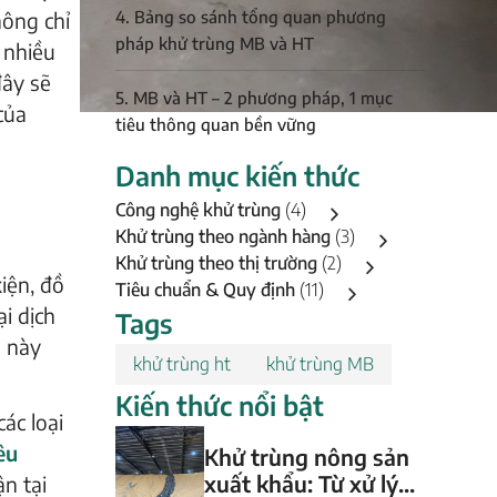
4. Bảng so sánh tổng quan phương
hông chỉ
pháp khử trùng MB và HT
 nhiều
đây sẽ
5. MB và HT – 2 phương pháp, 1 mục
của
tiêu thông quan bền vững
Danh mục kiến thức
Công nghệ khử trùng
(4)
Khử trùng theo ngành hàng
(3)
Khử trùng theo thị trường
(2)
iện, đồ
Tiêu chuẩn & Quy định
(11)
i dịch
Tags
a này
khử trùng ht
khử trùng MB
Kiến thức nổi bật
ác loại
êu
Khử trùng nông sản
xuất khẩu: Từ xử lý
n tại