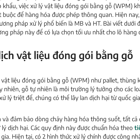
 khẩu, việc xử lý vật liệu đóng gói bằng gỗ (WPM) k
bắt buộc để hàng hóa được phép thông quan. Hiện nay,
ơng pháp xử lý phổ biến là MB và HT. Bài viết dưới 
ương pháp này để có lựa chọn tối ưu nhất cho lô hàng 
dịch vật liệu đóng gói bằng gỗ
 vật liệu đóng gói bằng gỗ (WPM) như pallet, thùng k
nhiên, gỗ tự nhiên là môi trường lý tưởng cho các loạ
 lý triệt để, chúng có thể lây lan dịch hại từ quốc gi
h và đảm bảo dòng chảy hàng hóa thông suốt, tất cả c
 lý dịch hại. Các quy định này được chuẩn hóa theo
ti
ia. Hiện tại, có 2 hình thức xử lý chính được công nhậ