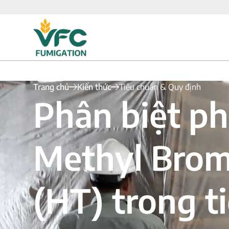
Trang chủ
Kiến thức
Tiêu chuẩn & Quy định
Phân biệt p
Methyl Bromi
(HT) trong t