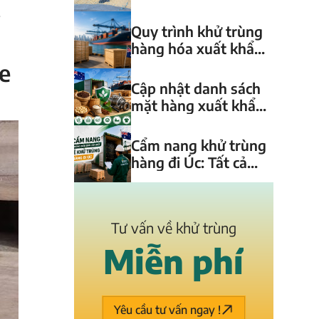
hàng hóa đến quản
.
lý dữ liệu và chứng
Quy trình khử trùng
thư
hàng hóa xuất khẩu
sang Úc từ A-Z
e
Cập nhật danh sách
mặt hàng xuất khẩu
sang Úc cần phải
kiểm dịch!
Cẩm nang khử trùng
hàng đi Úc: Tất cả
những điều doanh
nghiệp cần biết
[2026]
Tư vấn về khử trùng
M
i
ễ
n
p
h
í
Yêu cầu tư vấn ngay !