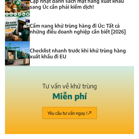
Cập nhật danh sách mặt hàng xuất khẩu
sang Úc cần phải kiểm dịch!
Cẩm nang khử trùng hàng đi Úc: Tất cả
những điều doanh nghiệp cần biết [2026]
Checklist nhanh trước khi khử trùng hàng
xuất khẩu đi EU
Tư vấn về khử trùng
M
i
ễ
n
p
h
í
Yêu cầu tư vấn ngay !