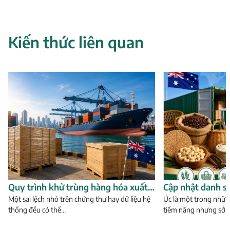
Kiến thức liên quan
Quy trình khử trùng hàng hóa xuất
Cập nhật danh s
khẩu sang Úc từ A-Z
Một sai lệch nhỏ trên chứng thư hay dữ liệu hệ
khẩu sang Úc cần
Úc là một trong nhữn
thống đều có thể…
tiềm năng nhưng sở 