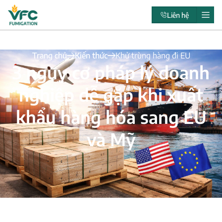
Liên hệ
Trang chủ
Kiến thức
Khử trùng hàng đi EU
3 nguy cơ pháp lý doanh
nghiệp dễ gặp khi xuất
khẩu hàng hóa sang EU
và Mỹ