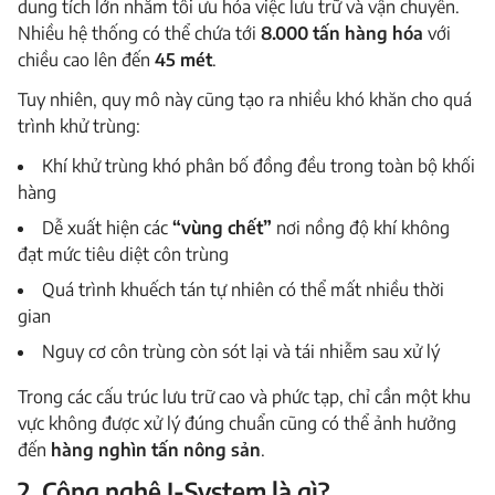
dung tích lớn nhằm tối ưu hóa việc lưu trữ và vận chuyển.
Nhiều hệ thống có thể chứa tới
8.000 tấn hàng hóa
với
chiều cao lên đến
45 mét
.
Tuy nhiên, quy mô này cũng tạo ra nhiều khó khăn cho quá
trình khử trùng:
Khí khử trùng khó phân bố đồng đều trong toàn bộ khối
hàng
Dễ xuất hiện các
“vùng chết”
nơi nồng độ khí không
đạt mức tiêu diệt côn trùng
Quá trình khuếch tán tự nhiên có thể mất nhiều thời
gian
Nguy cơ côn trùng còn sót lại và tái nhiễm sau xử lý
Trong các cấu trúc lưu trữ cao và phức tạp, chỉ cần một khu
vực không được xử lý đúng chuẩn cũng có thể ảnh hưởng
đến
hàng nghìn tấn nông sản
.
2. Công nghệ J-System là gì?