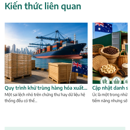
Kiến thức liên quan
Quy trình khử trùng hàng hóa xuất
Cập nhật danh s
khẩu sang Úc từ A-Z
Một sai lệch nhỏ trên chứng thư hay dữ liệu hệ
khẩu sang Úc cần
Úc là một trong nhữn
thống đều có thể…
tiềm năng nhưng sở 