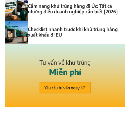
Cẩm nang khử trùng hàng đi Úc: Tất cả
những điều doanh nghiệp cần biết [2026]
Checklist nhanh trước khi khử trùng hàng
xuất khẩu đi EU
Tư vấn về khử trùng
M
i
ễ
n
p
h
í
Yêu cầu tư vấn ngay !