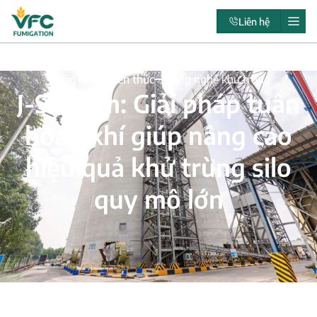
Liên hệ
Trang chủ
Kiến thức
Công nghệ khử trùng
J-System: Giải pháp tuần
hoàn khí giúp nâng cao
hiệu quả khử trùng silo
quy mô lớn