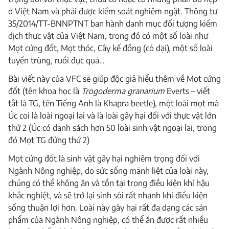
ở Việt Nam và phải được kiểm soát nghiêm ngặt. Thông tư
35/2014/TT-BNNPTNT ban hành danh mục đối tượng kiểm
dịch thực vật của Việt Nam, trong đó có một số loài như
Mọt cứng đốt, Mọt thóc, Cây kế đồng (cỏ dại), một số loài
tuyến trùng, ruồi đục quả…
Bài viết này của VFC sẽ giúp độc giả hiểu thêm về Mọt cứng
đốt (tên khoa học là
Trogoderma granarium
Everts – viết
tắt là TG, tên Tiếng Anh là Khapra beetle), một loài mọt mà
Úc coi là loài ngoại lai và là loài gây hại đối với thực vật lớn
thứ 2 (Úc có danh sách hơn 50 loài sinh vật ngoại lai, trong
đó Mọt TG đứng thứ 2)
Mọt cứng đốt là sinh vật gây hại nghiêm trọng đối với
Ngành Nông nghiệp, do sức sống mãnh liệt của loài này,
chúng có thể không ăn và tồn tại trong điều kiện khí hậu
khắc nghiệt, và sẽ trở lại sinh sôi rất nhanh khi điều kiện
sống thuận lợi hơn. Loài này gây hại rất đa dạng các sản
phẩm của Ngành Nông nghiệp, có thể ăn được rất nhiều