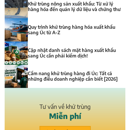
Khử trùng nông sản xuất khẩu: Từ xử lý
hàng hóa đến quản lý dữ liệu và chứng thư
Quy trình khử trùng hàng hóa xuất khẩu
sang Úc từ A-Z
Cập nhật danh sách mặt hàng xuất khẩu
sang Úc cần phải kiểm dịch!
Cẩm nang khử trùng hàng đi Úc: Tất cả
những điều doanh nghiệp cần biết [2026]
Tư vấn về khử trùng
M
i
ễ
n
p
h
í