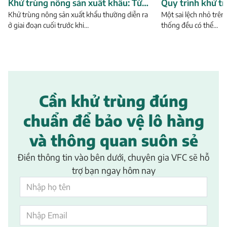
Khử trùng nông sản xuất khẩu: Từ
Quy trình khử t
xử lý hàng hóa đến quản lý dữ liệu và
Khử trùng nông sản xuất khẩu thường diễn ra
khẩu sang Úc từ
Một sai lệch nhỏ trên
ở giai đoạn cuối trước khi…
thống đều có thể…
chứng thư
Cần khử trùng đúng
chuẩn để bảo vệ lô hàng
và thông quan suôn sẻ
Điền thông tin vào bên dưới, chuyên gia VFC sẽ hỗ
trợ bạn ngay hôm nay