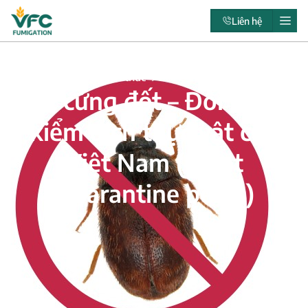
Liên hệ
Trang chủ
Kiến thức
Tiêu chuẩn & Quy định
Mọt cứng đốt – Đối tượng
kiểm dịch thực vật của
Việt Nam (Plant
Quarantine pests)