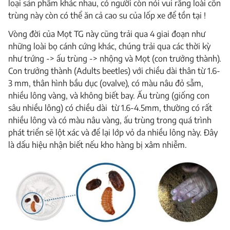
loại sản phẩm khác nhau, có người còn nói vui rằng loài côn
trùng này còn có thể ăn cả cao su của lốp xe để tồn tại !
Vòng đời của Mọt TG này cũng trải qua 4 giai đoạn như
những loài bọ cánh cứng khác, chúng trải qua các thời kỳ
như trứng -> ấu trùng -> nhộng và Mọt (con trưởng thành).
Con trưởng thành (Adults beetles) với chiều dài thân từ 1.6-
3 mm, thân hình bầu dục (ovalve), có màu nâu đỏ sẫm,
nhiều lông vàng, và không biết bay. Ấu trùng (giống con
sâu nhiều lông) có chiều dài từ 1.6-4.5mm, thường có rất
nhiều lông và có màu nâu vàng, ấu trùng trong quá trình
phát triển sẽ lột xác và để lại lớp vỏ da nhiều lông này. Đây
là dấu hiệu nhận biết nếu kho hàng bị xâm nhiễm.